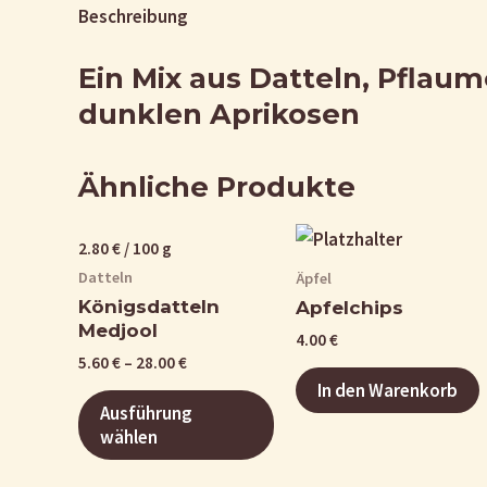
Beschreibung
Ein Mix aus Datteln, Pflaum
dunklen Aprikosen
Ähnliche Produkte
2.80
€
/
100
g
Datteln
Äpfel
Königsdatteln
Apfelchips
Medjool
4.00
€
5.60
€
–
28.00
€
In den Warenkorb
Ausführung
wählen