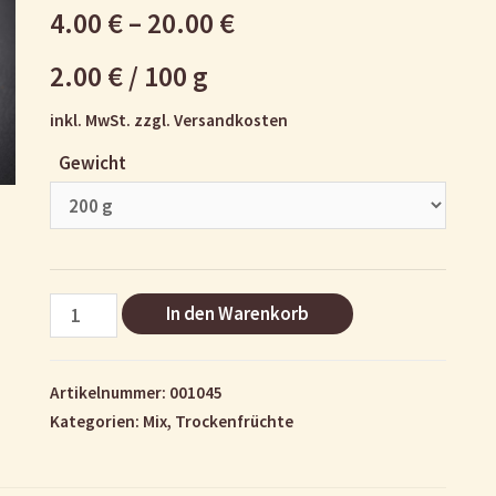
4.00
€
–
20.00
€
2.00
€
/
100
g
inkl. MwSt.
zzgl.
Versandkosten
Gewicht
Mischobst
In den Warenkorb
Menge
Artikelnummer:
001045
Kategorien:
Mix
,
Trockenfrüchte