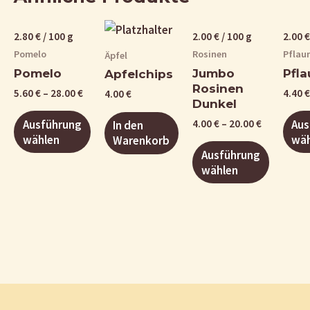
2.80
€
/
100
g
2.00
€
/
100
g
2.00
€
Pomelo
Rosinen
Pflau
Äpfel
Pomelo
Jumbo
Pfl
Apfelchips
Rosinen
5.60
€
–
28.00
€
4.40
€
4.00
€
Dunkel
Ausführung
Aus
4.00
€
–
20.00
€
In den
wählen
wäh
Warenkorb
Ausführung
wählen