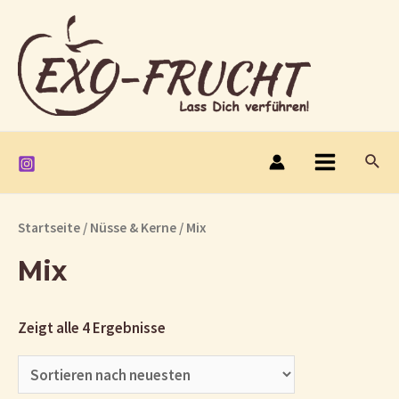
Zum
Inhalt
springen
Such
Main
Menu
Startseite
/
Nüsse & Kerne
/ Mix
Mix
Zeigt alle 4 Ergebnisse